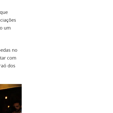
 que
ciações
do um
oedas no
ntar com
araó dos