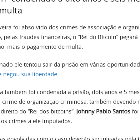
 multa
veira foi absolvido dos crimes de associação e organ
 pelas fraudes financeiras, o “Rei do Bitcoin” pegará
ão, mais o pagamento de multa.
nado ele tentou sair da prisão em várias oportunidad
e negou sua liberdade
.
a também foi condenada a prisão, dois anos e 5 me
o crime de organização criminosa, também devendo 
ireito do “Rei dos bitcoins”,
Johnny Pablo Santos
foi
 os crimes a ele imputados.
as envolvidas com o caso deverão ser julgadas pela j