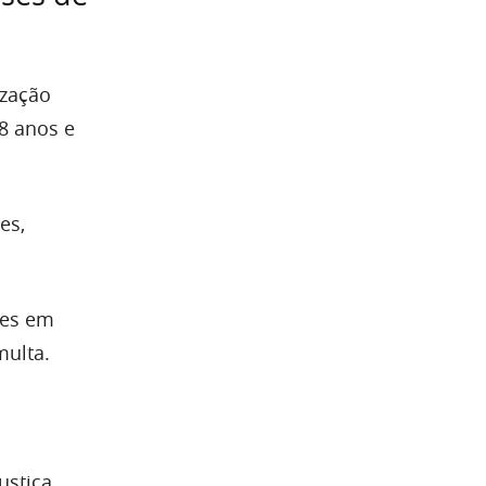
ização
 8 anos e
es,
ses em
multa.
ustiça