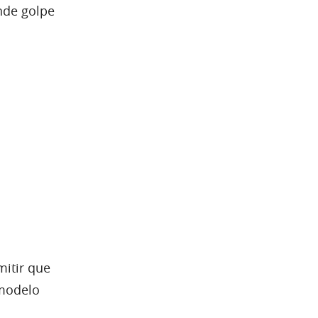
nde golpe
mitir que
 modelo