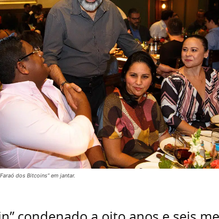
Faraó dos Bitcoins” em jantar.
oin” condenado a oito anos e seis m