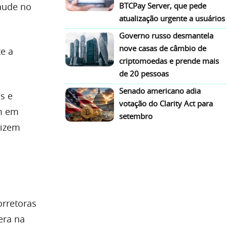
aude no
BTCPay Server, que pede
atualização urgente a usuários
Governo russo desmantela
nove casas de câmbio de
e a
criptomoedas e prende mais
de 20 pessoas
Senado americano adia
s e
votação do Clarity Act para
m em
setembro
lizem
.
orretoras
era na