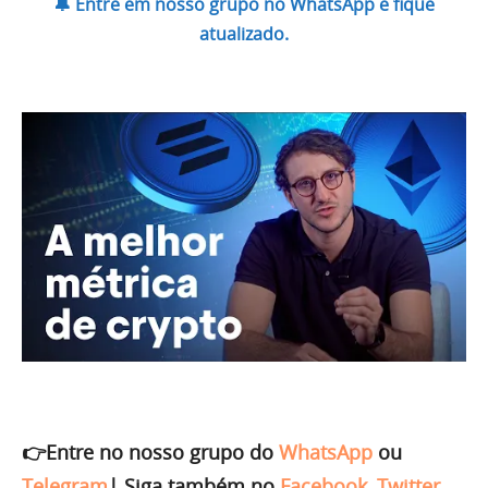
🔔 Entre em nosso grupo no WhatsApp e fique
atualizado.
👉Entre no nosso grupo do
WhatsApp
ou
Telegram
|
Siga também no
Facebook
,
Twitter
,