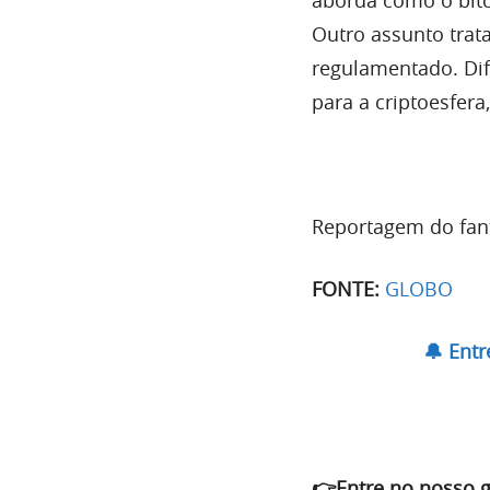
aborda como o bitc
Outro assunto trata
regulamentado. Dif
para a criptoesfera,
Reportagem do fant
FONTE:
GLOBO
🔔 Ent
👉Entre no nosso 