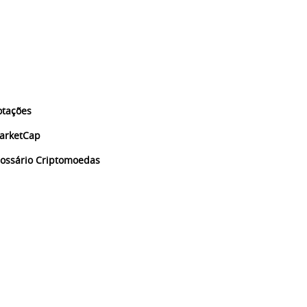
otações
arketCap
lossário Criptomoedas