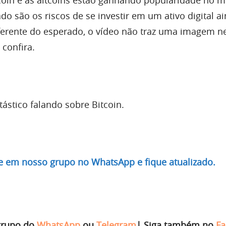
oin e as altcoins estão ganhando popularidade no 
do são os riscos de se investir em um ativo digital a
erente do esperado, o vídeo não traz uma imagem n
 confira.
ástico falando sobre Bitcoin.
re em nosso grupo no WhatsApp e fique atualizado.
grupo do
WhatsApp
ou
Telegram
|
Siga também no
Fa