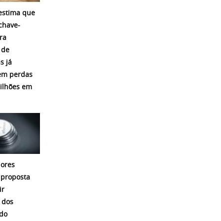
 estima que
chave-
ra
 de
s já
em perdas
ilhões em
ores
proposta
ir
 dos
 do