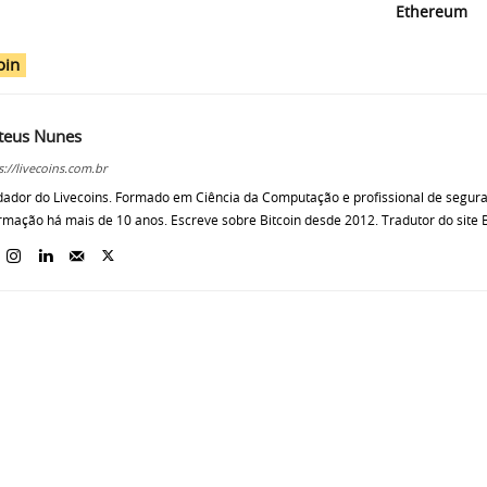
Ethereum
oin
teus Nunes
s://livecoins.com.br
ador do Livecoins. Formado em Ciência da Computação e profissional de segur
rmação há mais de 10 anos. Escreve sobre Bitcoin desde 2012. Tradutor do site B