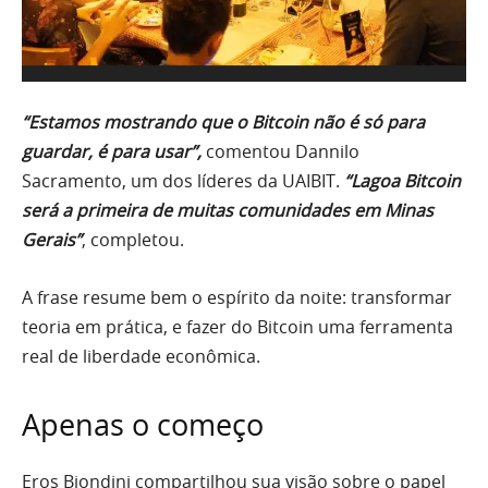
“Estamos mostrando que o Bitcoin não é só para
guardar, é para usar”,
comentou Dannilo
Sacramento, um dos líderes da UAIBIT.
“Lagoa Bitcoin
será a primeira de muitas comunidades em Minas
Gerais”
, completou.
A frase resume bem o espírito da noite: transformar
teoria em prática, e fazer do Bitcoin uma ferramenta
Don Biondini agora aceita bitcoin
Don Biondini agora aceita bitcoin
real de liberdade econômica.
Apenas o começo
Eros Biondini compartilhou sua visão sobre o papel