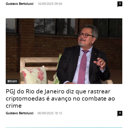
Gustavo Bertolucci
-
16/09/2025 09:04
0
Bitcoin
PGJ do Rio de Janeiro diz que rastrear
criptomoedas é avanço no combate ao
crime
Gustavo Bertolucci
-
06/09/2025 18:15
0