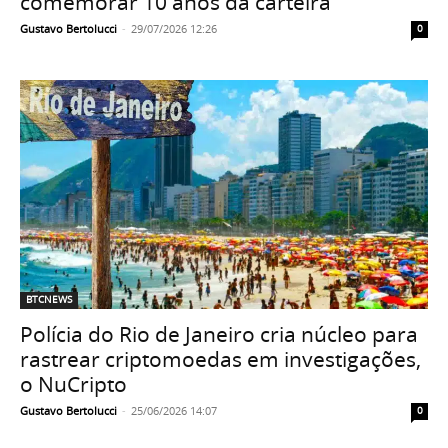
comemorar 10 anos da carteira
Gustavo Bertolucci
-
29/07/2026 12:26
0
BTCNEWS
Polícia do Rio de Janeiro cria núcleo para
rastrear criptomoedas em investigações,
o NuCripto
Gustavo Bertolucci
-
25/06/2026 14:07
0