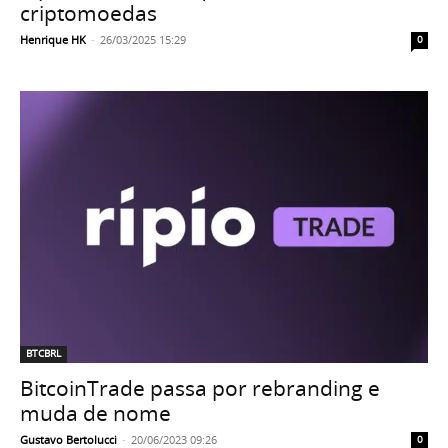
criptomoedas
Henrique HK
-
26/03/2025 15:29
0
BTCBRL
BitcoinTrade passa por rebranding e
muda de nome
Gustavo Bertolucci
-
20/06/2023 09:26
0