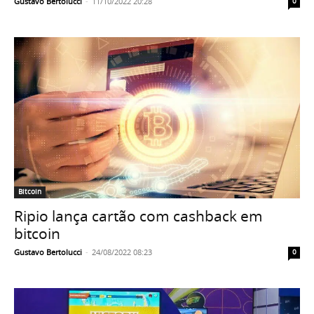
Gustavo Bertolucci
-
11/10/2022 20:28
0
Bitcoin
Ripio lança cartão com cashback em
bitcoin
Gustavo Bertolucci
-
24/08/2022 08:23
0