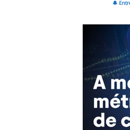
🔔 Ent