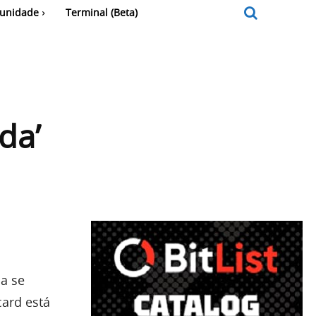
unidade
Terminal (Beta)
da’
a se
card está