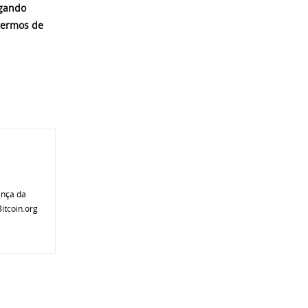
egando
termos de
ança da
itcoin.org