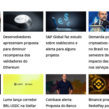
Desenvolvedores
S&P Global faz estudo
Demanda po
apresentam proposta
sobre stablecoins e
criptoativos
para diminuir
alerta para alguns
no Brasil no
recompensa dos
projetos
semestre de
validadores do
impacto das
Ethereum
nos serviços 
Lumx lança corredor
Coinbase alerta:
Binance pro
BRL-USDC na Stellar
Proposta do Banco
RedotPay po