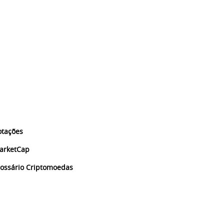
otações
arketCap
lossário Criptomoedas