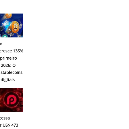
r
 cresce 135%
 primeiro
 2026: O
 stablecoins
digitais
cessa
r US$ 473