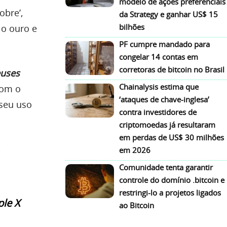
modelo de ações preferenciais
obre’,
da Strategy e ganhar US$ 15
bilhões
 o ouro e
PF cumpre mandado para
congelar 14 contas em
corretoras de bitcoin no Brasil
euses
Chainalysis estima que
com o
‘ataques de chave-inglesa’
 seu uso
contra investidores de
criptomoedas já resultaram
em perdas de US$ 30 milhões
,
em 2026
Comunidade tenta garantir
controle do domínio .bitcoin e
restringi-lo a projetos ligados
ple X
ao Bitcoin