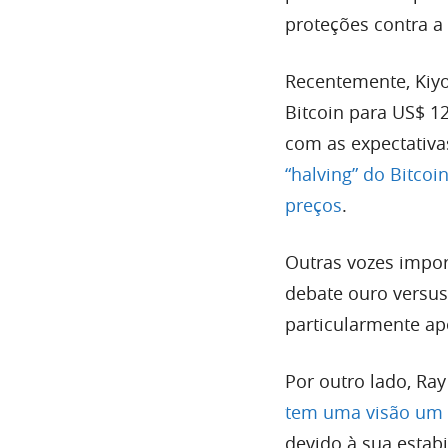
proteções contra a 
Recentemente, Kiy
Bitcoin para US$ 1
com as expectativa
“halving” do Bitco
preços
.
Outras vozes impor
debate ouro versus
particularmente ap
Por outro lado, Ray
tem uma visão um 
devido à sua estabi