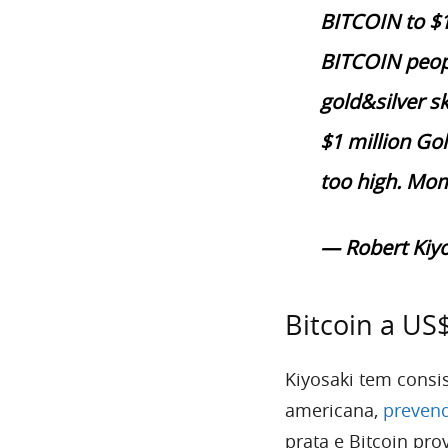
BITCOIN to $1
BITCOIN peopl
gold&silver 
$1 million Gol
too high. Mom
— Robert Kiyo
Bitcoin a US
Kiyosaki tem consi
americana,
prevend
prata e Bitcoin p