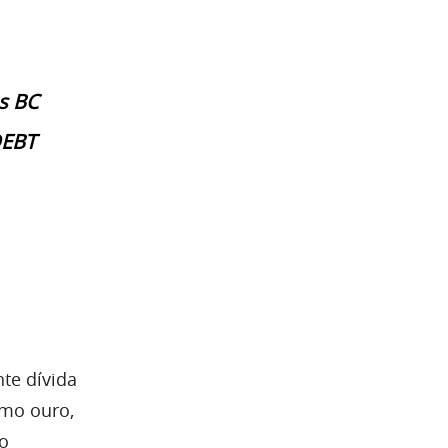
s BC
DEBT
te dívida
omo ouro,
o