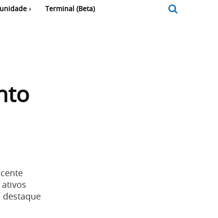
unidade
Terminal (Beta)
nto
scente
 ativos
e destaque