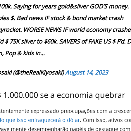
00k. Saying for years gold&silver GOD’S money.
es $. Bad news IF stock & bond market crash
skyrocket. WORSE NEWS IF world economy crashe
d $ 75K silver to $60k. SAVERS of FAKE US $ F’d. 
, Pop & kids in…
saki (@theRealKiyosaki)
August 14, 2023
$ 1.000.000 se a economia quebrar
stentemente expressado preocupações com a crescen
o que isso enfraquecerá o dólar
. Com isso, ativos c
rovavelmente desempenharão papéis de destaque com