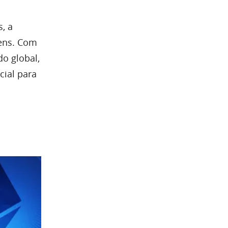
, a
gens. Com
o global,
cial para