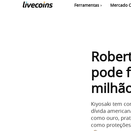
Ferramentas
Mercado C
Robert
pode f
milhão
Kiyosaki tem c
dívida american
como ouro, pra
como proteções 