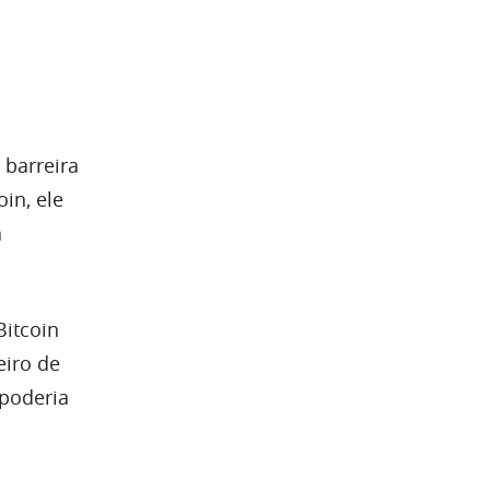
 barreira
in, ele
a
Bitcoin
eiro de
 poderia