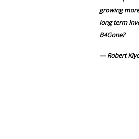
growing more 
long term inve
B4Gone?
— Robert Kiyo