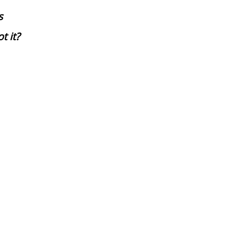
s
t it?