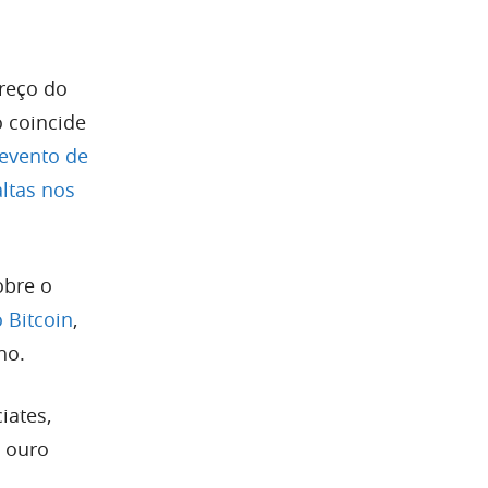
reço do
o coincide
evento de
ltas nos
obre o
 Bitcoin
,
ho.
iates,
o ouro