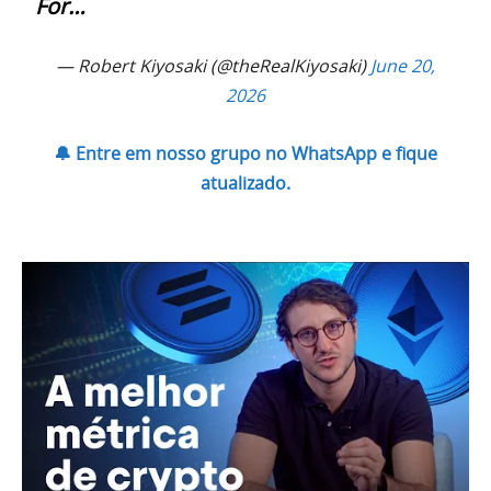
For…
— Robert Kiyosaki (@theRealKiyosaki)
June 20,
2026
🔔 Entre em nosso grupo no WhatsApp e fique
atualizado.