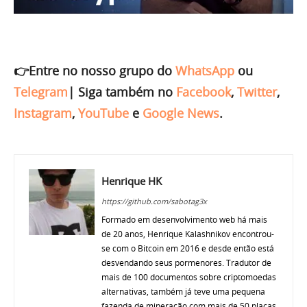
👉Entre no nosso grupo do
WhatsApp
ou
Telegram
|
Siga também no
Facebook
,
Twitter
,
Instagram
,
YouTube
e
Google News
.
Henrique HK
https://github.com/sabotag3x
Formado em desenvolvimento web há mais
de 20 anos, Henrique Kalashnikov encontrou-
se com o Bitcoin em 2016 e desde então está
desvendando seus pormenores. Tradutor de
mais de 100 documentos sobre criptomoedas
alternativas, também já teve uma pequena
fazenda de mineração com mais de 50 placas