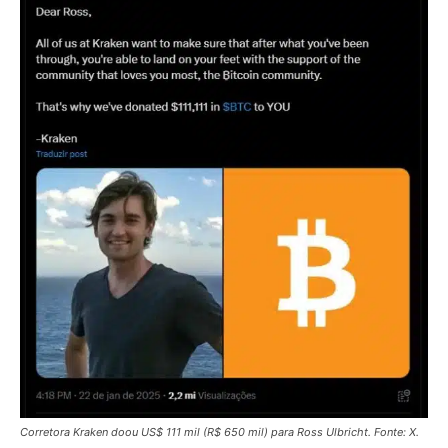
Corretora Kraken doou US$ 111 mil (R$ 650 mil) para Ross Ulbricht. Fonte: X.