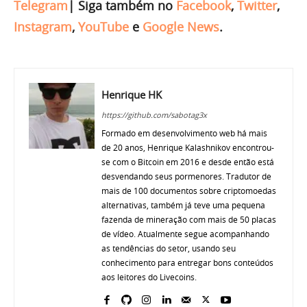
Telegram
|
Siga também no
Facebook
,
Twitter
,
Instagram
,
YouTube
e
Google News
.
Henrique HK
https://github.com/sabotag3x
Formado em desenvolvimento web há mais
de 20 anos, Henrique Kalashnikov encontrou-
se com o Bitcoin em 2016 e desde então está
desvendando seus pormenores. Tradutor de
mais de 100 documentos sobre criptomoedas
alternativas, também já teve uma pequena
fazenda de mineração com mais de 50 placas
de vídeo. Atualmente segue acompanhando
as tendências do setor, usando seu
conhecimento para entregar bons conteúdos
aos leitores do Livecoins.