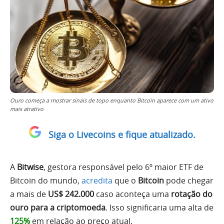
Ouro começa a mostrar sinais de topo enquanto Bitcoin aparece com um ativo
mais atrativo
Siga o Livecoins e fique atualizado.
A
Bitwise
, gestora responsável pelo 6º maior ETF de
Bitcoin do mundo,
acredita
que o
Bitcoin
pode chegar
a mais de
US$ 242.000
caso aconteça uma
rotação do
ouro para a criptomoeda
. Isso significaria uma alta de
125%
em relação ao preço atual.