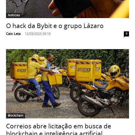
Notícias
O hack da Bybit e o grupo Lázaro
Caio Leta
-
12/03/2025 09:19
0
Blockchain
Correios abre licitação em busca de
blockchain e inteligência artificial