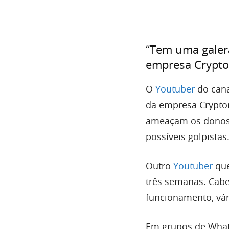
“Tem uma galera
empresa Crypt
O
Youtuber
do can
da empresa Crypton
ameaçam os donos 
possíveis golpistas
Outro
Youtuber
que
três semanas. Cab
funcionamento, vári
Em grupos de Whats