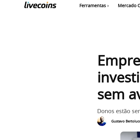
Ferramentas
Mercado C
Empre
invest
sem av
Donos estão sen
Gustavo Bertolucc