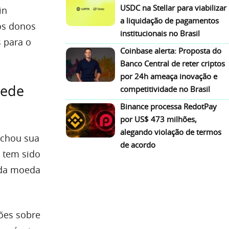
USDC na Stellar para viabilizar
in
a liquidação de pagamentos
 os donos
institucionais no Brasil
 para o
Coinbase alerta: Proposta do
Banco Central de reter criptos
por 24h ameaça inovação e
Sede
competitividade no Brasil
Binance processa RedotPay
por US$ 473 milhões,
alegando violação de termos
echou sua
de acordo
, tem sido
 da moeda
ções sobre