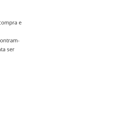
 compra e
contram-
ta ser