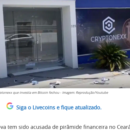
ptonexx que investia em Bitcoin fechou - Imagem: Reprodução/Youtube
Siga o Livecoins e fique atualizado.
a tem sido acusada de pirâmide financeira no Ceará