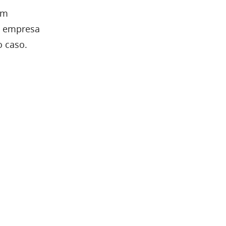
em
da empresa
o caso.