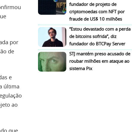
fundador de projeto de
onfirmou
criptomoedas com NFT por
que
fraude de US$ 10 milhões
“Estou devastado com a perda
de bitcoins sofrida”, diz
lada por
fundador do BTCPay Server
ção de
STJ mantém preso acusado de
roubar milhões em ataque ao
sistema Pix
das e
a última
regulação
jeto ao
endo que