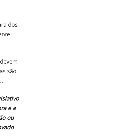
ara dos
ente
m devem
as são
e.
islativo
ra e a
ção ou
rovado