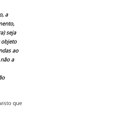
o, a
mento,
a) seja
 objeto
endas ao
 não a
ão
visto que