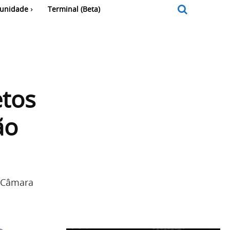
unidade
Terminal (Beta)
etos
ão
a Câmara