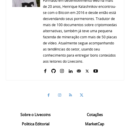
Formado em desenvolvimento web há mais
de 20 anos, Henrique Kalashnikov encontrou-
se com o Bitcoin em 2016 e desde então está
desvendando seus pormenores. Tradutor de
mais de 100 documentos sobre criptomoedas
alternativas, também já teve uma pequena
fazenda de mineração com mais de 50 placas
de vídeo. Atualmente segue acompanhando
as tendências do setor, usando seu
conhecimento para entregar bons conteúdos
aos leitores do Livecoins.
Sobre o Livecoins
Cotações
Politica Editorial
MarketCap