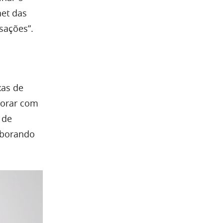
net das
sações”.
xas de
borar com
 de
aborando