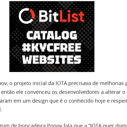
v, o projeto inicial da IOTA precisava de melhorias 
, então ele convenceu os desenvolvedores a alterar o 
aram em um design que é o conhecido hoje e respei
.
 tom de brincadeira Popov fala que a “IOTA quer dom