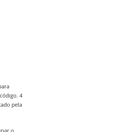
para
código. 4
tado pela
inar o