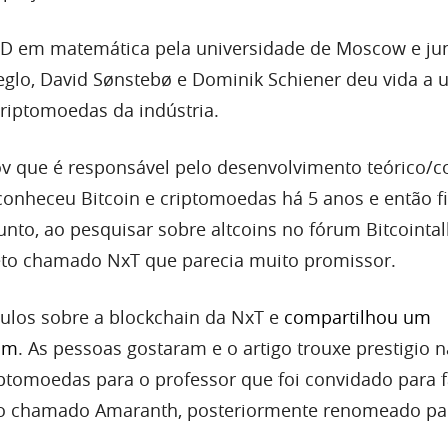
hD em matemática pela universidade de Moscow e ju
glo, David Sønstebø e Dominik Schiener deu vida a
riptomoedas da indústria.
ov que é responsável pelo desenvolvimento teórico/c
conheceu Bitcoin e criptomoedas há 5 anos e então f
nto, ao pesquisar sobre altcoins no fórum Bitcointal
to chamado NxT que parecia muito promissor.
culos sobre a blockchain da NxT e
compartilhou um
um
. As pessoas gostaram e o artigo trouxe prestigio n
tomoedas para o professor que foi convidado para f
to chamado Amaranth, posteriormente renomeado pa