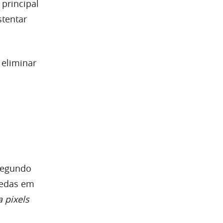
principal
stentar
 eliminar
segundo
oedas em
 pixels