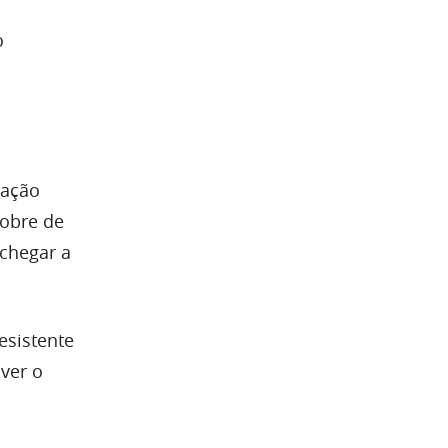
o
tação
sobre de
 chegar a
esistente
ver o