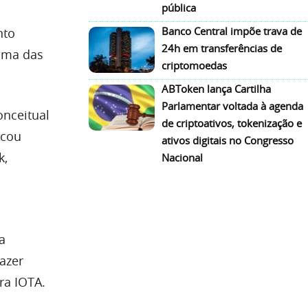
pública
Banco Central impõe trava de
nto
24h em transferências de
 uma das
criptomoedas
ABToken lança Cartilha
Parlamentar voltada à agenda
onceitual
de criptoativos, tokenização e
icou
ativos digitais no Congresso
k,
Nacional
a
azer
ra IOTA.