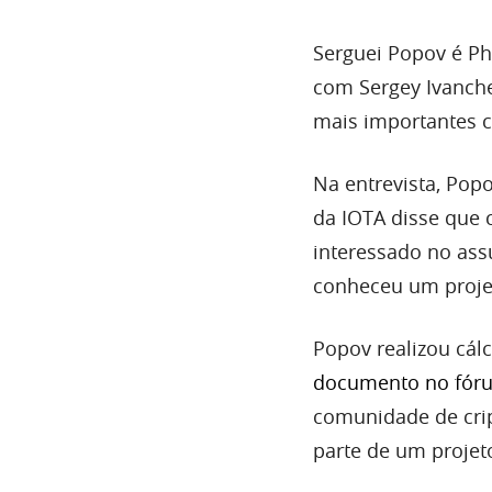
Serguei Popov é P
com Sergey Ivanche
mais importantes c
Na entrevista, Pop
da IOTA disse que 
interessado no assu
conheceu um proje
Popov realizou cál
documento no fór
comunidade de crip
parte de um proje