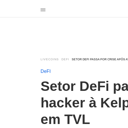
LIVECOINS
DEFI
SETOR DEFI PASSA POR CRISE APÓS 
DeFI
Setor DeFi p
hacker à Kel
em TVL