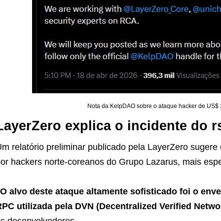
Nota da KelpDAO sobre o ataque hacker de US$ 2
LayerZero explica o incidente do
m relatório preliminar publicado pela LayerZero sugere
or hackers norte-coreanos do Grupo Lazarus, mais espec
O alvo deste ataque altamente sofisticado foi o env
PC utilizada pela DVN (Decentralized Verified Netw
s desenvolvedores.