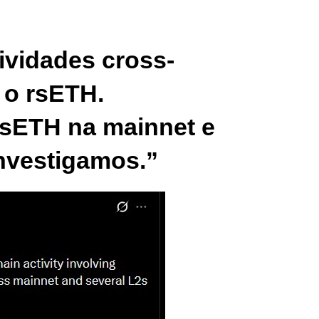
ividades cross-
 o rsETH.
rsETH na mainnet e
nvestigamos.”