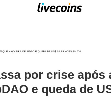
ATAQUE HACKER À KELPDAO E QUEDA DE US$ 14 BILHÕES EM TVL
assa por crise após
pDAO e queda de US