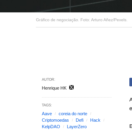
Gráfico de negociação. Foto: Arturo Añez/Pexels.
AUTOR:
Henrique HK
A
TAGS:
e
Aave
coreia do norte
Criptomoedas
Defi
Hack
E
KelpDAO
LayerZero