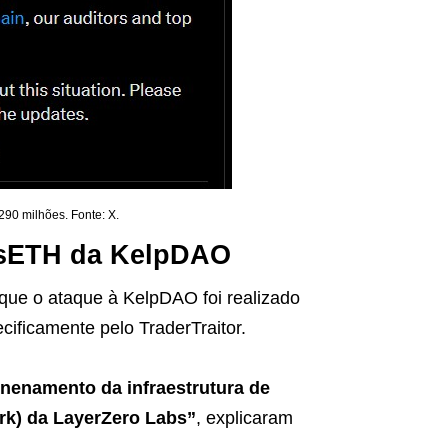
90 milhões. Fonte: X.
 rsETH da KelpDAO
 que o ataque à KelpDAO foi realizado
ificamente pelo TraderTraitor.
enenamento da infraestrutura de
ork) da LayerZero Labs”
, explicaram