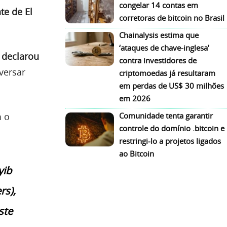
congelar 14 contas em
te de El
corretoras de bitcoin no Brasil
Chainalysis estima que
‘ataques de chave-inglesa’
a declarou
contra investidores de
versar
criptomoedas já resultaram
em perdas de US$ 30 milhões
em 2026
m o
Comunidade tenta garantir
controle do domínio .bitcoin e
restringi-lo a projetos ligados
ao Bitcoin
yib
rs),
ste