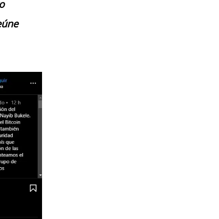
o
eúne