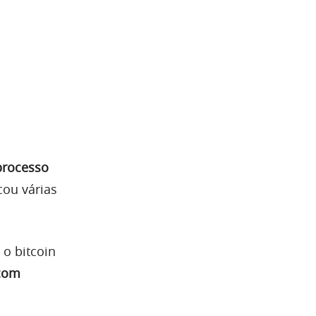
processo
icou várias
 o bitcoin
 com