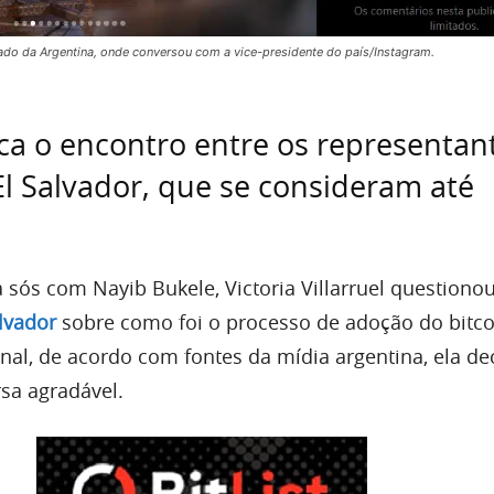
ado da Argentina, onde conversou com a vice-presidente do país/Instagram.
ica o encontro entre os representan
El Salvador, que se consideram até
sós com Nayib Bukele, Victoria Villarruel questiono
alvador
sobre como foi o processo de adoção do bitc
inal, de acordo com fontes da mídia argentina, ela de
sa agradável.