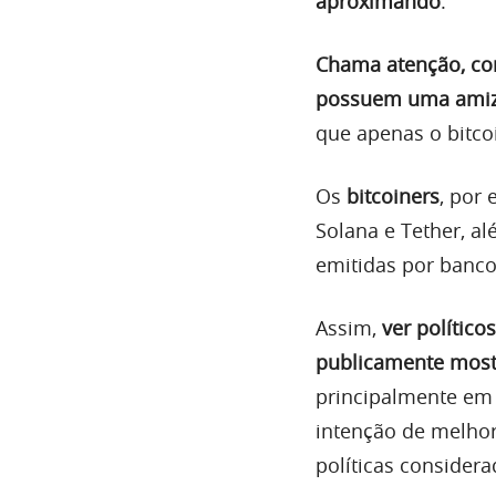
aproximando
.
Chama atenção, con
possuem uma amiza
que apenas o bitco
Os
bitcoiners
, por
Solana e Tether, a
emitidas por banco
Assim,
ver polític
publicamente mostr
principalmente em 
intenção de melhor
políticas considera