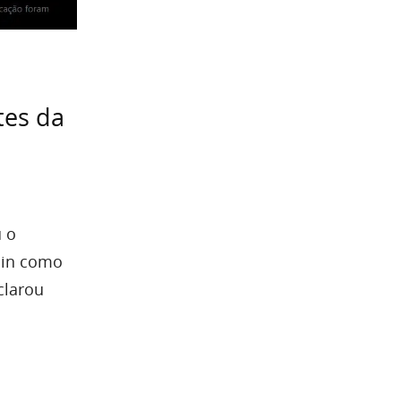
tes da
u o
oin como
clarou