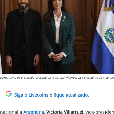
 presidente de El Salvador à esquerda, e Victoria Villarruel vice-presidente da Argentin
Siga o Livecoins e fique atualizado.
rnacional a
Argentina
,
Victoria Villarruel
, vice-presiden