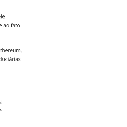
le
e ao fato
Ethereum,
duciárias
 a
e