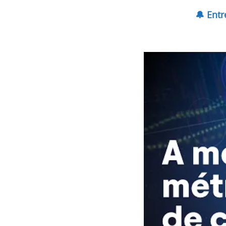
🔔 Ent