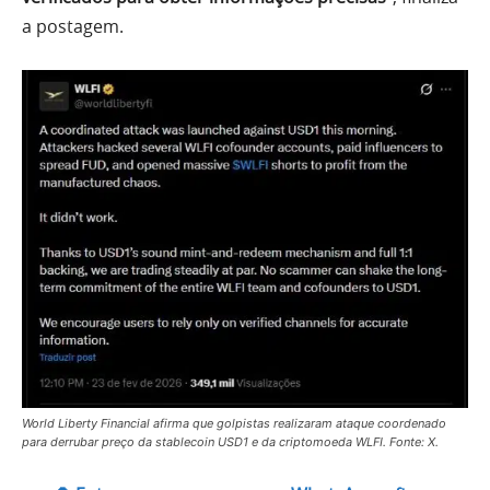
a postagem.
World Liberty Financial afirma que golpistas realizaram ataque coordenado
para derrubar preço da stablecoin USD1 e da criptomoeda WLFI. Fonte: X.