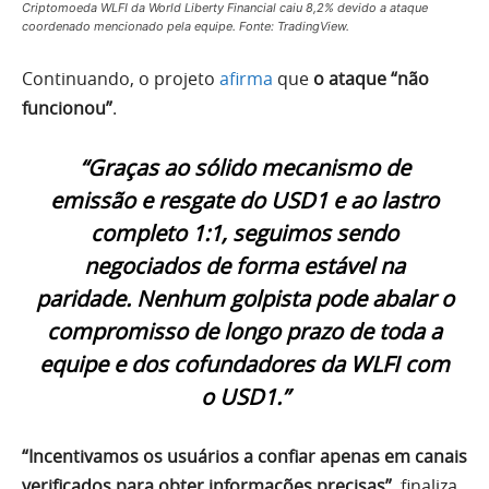
Criptomoeda WLFI da World Liberty Financial caiu 8,2% devido a ataque
coordenado mencionado pela equipe. Fonte: TradingView.
Continuando, o projeto
afirma
que
o ataque “não
funcionou”
.
“Graças ao sólido mecanismo de
emissão e resgate do USD1 e ao lastro
completo 1:1, seguimos sendo
negociados de forma estável na
paridade. Nenhum golpista pode abalar o
compromisso de longo prazo de toda a
equipe e dos cofundadores da WLFI com
o USD1.”
“Incentivamos os usuários a confiar apenas em canais
verificados para obter informações precisas”
, finaliza