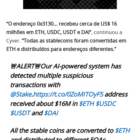
“O endereço 0x3130… recebeu cerca de US$ 16
milhões em ETH, USDC, USDT e DAI”
, continuou a
Cyver.
“Todas as stablecoins foram convertidas em
ETH e distribuídos para endereços diferentes.”
🚨ALERT🚨Our AI-powered system has
detected multiple suspicious
transactions with
@Stake
.
https://t.co/0ZoMITOyF5
address
received about $16M in
$ETH
$USDC
$USDT
and
$DAI
All the stable coins are converted to
$ETH
and distributed to different EOAs.