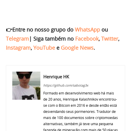
👉Entre no nosso grupo do
WhatsApp
ou
Telegram
|
Siga também no
Facebook
,
Twitter
,
Instagram
,
YouTube
e
Google News
.
Henrique HK
https://github.com/sabotag3x
Formado em desenvolvimento web há mais
de 20 anos, Henrique Kalashnikov encontrou-
se com o Bitcoin em 2016 e desde então está
desvendando seus pormenores. Tradutor de
mais de 100 documentos sobre criptomoedas
alternativas, também já teve uma pequena
fazenda de mineração com mais de 50 placas