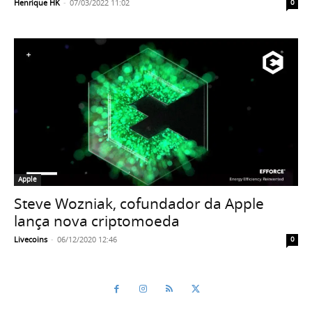
Henrique HK
-
07/03/2022 11:02
0
Apple
Steve Wozniak, cofundador da Apple
lança nova criptomoeda
Livecoins
-
06/12/2020 12:46
0