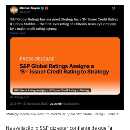
Strategy recebe avaliação de crédito “B-” pela S&P Global Ratings. Fonte: X.
Na avaliação, o S&P diz estar confiante de que
“a