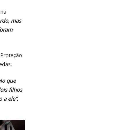
ima
erdo, mas
foram
 Proteção
edas.
lo que
is filhos
 a ele”,