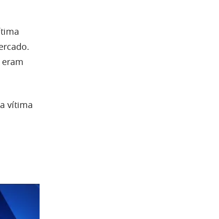
ítima
ercado.
eram
a vítima