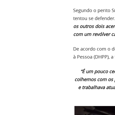
Segundo o perito Si
tentou se defender
os outros dois ace
com um revólver ca
De acordo com o de
à Pessoa (DHPP), a
“É um pouco ced
colhemos com os pa
e trabalhava atu