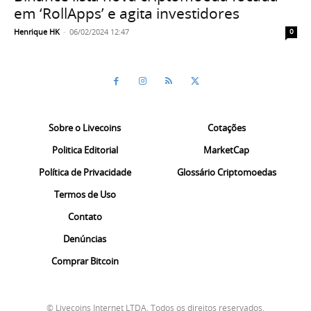
em ‘RollApps’ e agita investidores
Henrique HK
-
06/02/2024 12:47
0
Sobre o Livecoins
Cotações
Politica Editorial
MarketCap
Política de Privacidade
Glossário Criptomoedas
Termos de Uso
Contato
Denúncias
Comprar Bitcoin
© Livecoins Internet LTDA. Todos os direitos reservados.