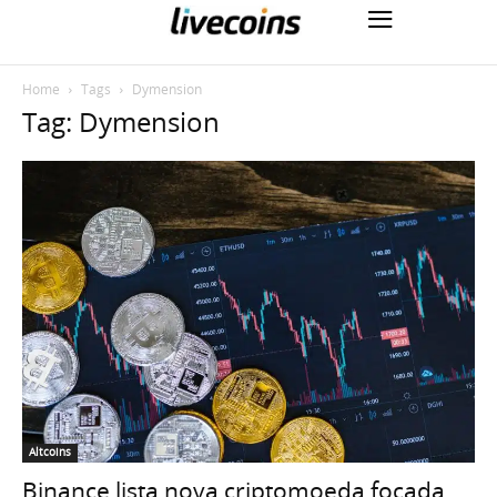
Home
Tags
Dymension
Tag: Dymension
Altcoins
Binance lista nova criptomoeda focada