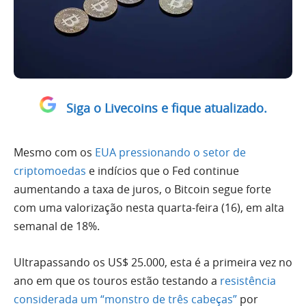
Siga o Livecoins e fique atualizado.
Mesmo com os
EUA pressionando o setor de
criptomoedas
e indícios que o Fed continue
aumentando a taxa de juros, o Bitcoin segue forte
com uma valorização nesta quarta-feira (16), em alta
semanal de 18%.
Ultrapassando os US$ 25.000, esta é a primeira vez no
ano em que os touros estão testando a
resistência
considerada um “monstro de três cabeças”
por