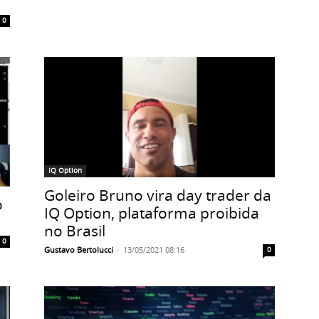
0
IQ Option
Goleiro Bruno vira day trader da
o
IQ Option, plataforma proibida
no Brasil
0
Gustavo Bertolucci
-
13/05/2021 08:16
0