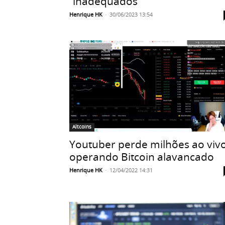
“inadequados”
Henrique HK
-
30/06/2023 13:54
Altcoins
Youtuber perde milhões ao viv
operando Bitcoin alavancado
Henrique HK
-
12/04/2022 14:31