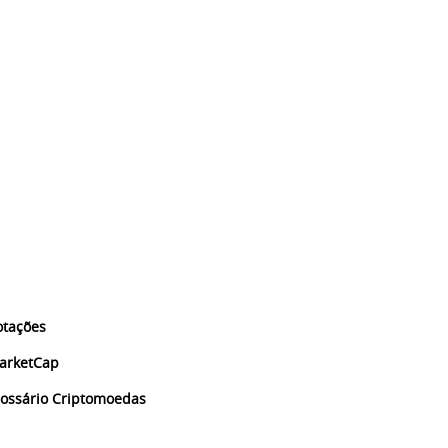
otações
arketCap
lossário Criptomoedas