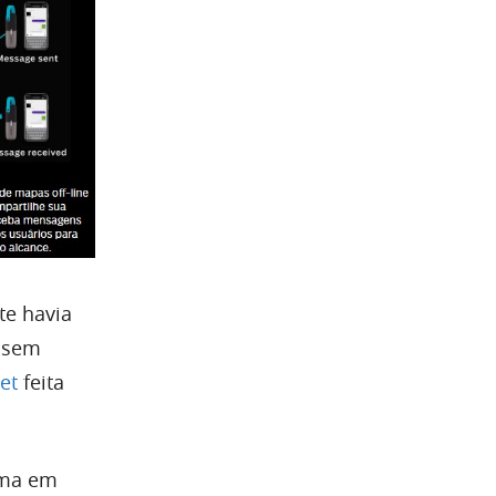
te havia
o sem
et
feita
sma em