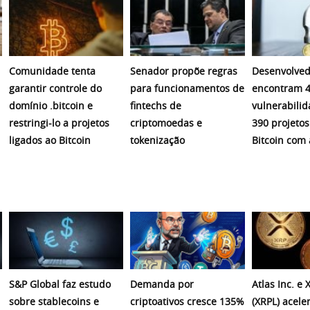
Comunidade tenta
Senador propõe regras
Desenvolved
garantir controle do
para funcionamentos de
encontram 4
domínio .bitcoin e
fintechs de
vulnerabili
restringi-lo a projetos
criptomoedas e
390 projetos
ligados ao Bitcoin
tokenização
Bitcoin com 
S&P Global faz estudo
Demanda por
Atlas Inc. e
sobre stablecoins e
criptoativos cresce 135%
(XRPL) acel