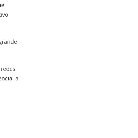
ue
tivo
 grande
e redes
ncial a