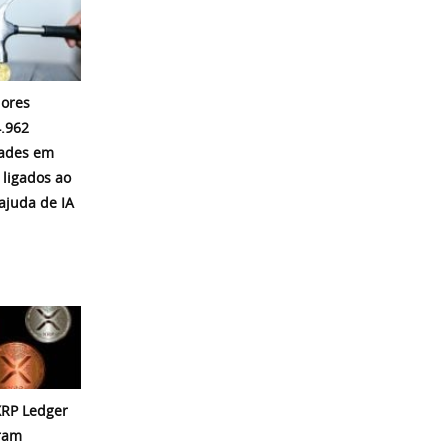
ores
.962
dades em
 ligados ao
ajuda de IA
 XRP Ledger
eram