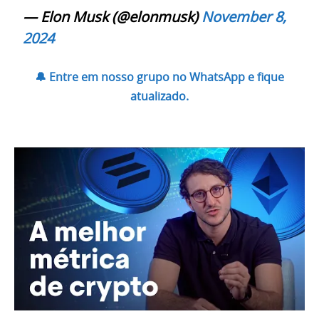
— Elon Musk (@elonmusk)
November 8,
2024
🔔 Entre em nosso grupo no WhatsApp e fique
atualizado.