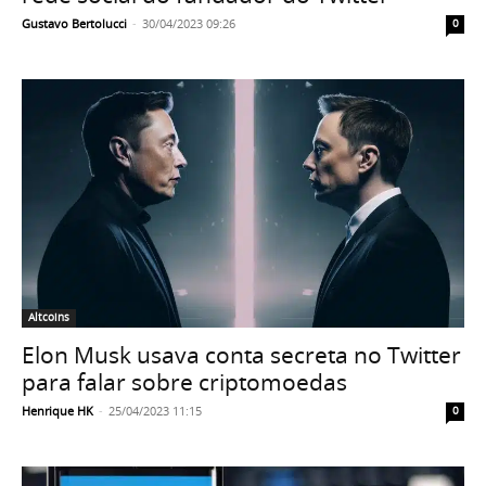
Gustavo Bertolucci
-
30/04/2023 09:26
0
Altcoins
Elon Musk usava conta secreta no Twitter
para falar sobre criptomoedas
Henrique HK
-
25/04/2023 11:15
0