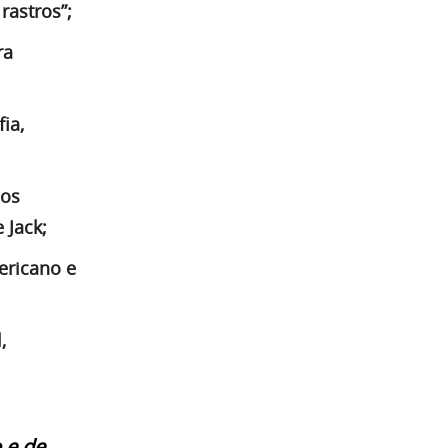
rastros”;
ra
ia,
dos
 Jack;
ericano e
,
 e de