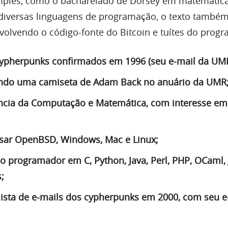
mples, como o bacharelado de Dorsey em matemática
diversas linguagens de programação, o texto també
volvendo o código-fonte do Bitcoin e tuítes do prog
ypherpunks confirmados em 1996 (seu e-mail da UMR
ndo uma camiseta de Adam Back no anuário da UMR
ncia da Computação e Matemática, com interesse em
sar OpenBSD, Windows, Mac e Linux;
 programador em C, Python, Java, Perl, PHP, OCaml,
;
lista de e-mails dos cypherpunks em 2000, com seu e