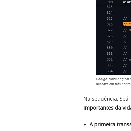
Código-fonte original 
baseava em três pontos
Na sequência, Seán
importantes da vid
A primeira trans