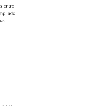
s entre
ompilado
uas