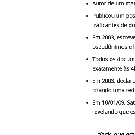
Autor de um man
Publicou um pos
traficantes de dr
Em 2003, escreve
pseudônimos e h
Todos os documen
exatamente às 4
Em 2003, declar
criando uma rede
Em 10/01/09, Sat
revelando que es
“Jack, que er