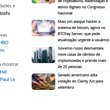
de criptoativos, tokenização e
idades e
ativos digitais no Congresso
toshi
Nacional
Mais um ataque hacker a
sistema de bitcoin, agora no
BTCPay Server, que pede
ovas
atualização urgente a usuários
 HBO
Governo russo desmantela
in
.
nove casas de câmbio de
criptomoedas e prende mais
a mostrar
de 20 pessoas
Hal
Senado americano adia
Paul Le
votação do Clarity Act para
setembro