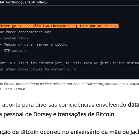
do Bitcoin mostra ditado náutico deixado por Satoshi Nakamoto, notando que o siste
. Fonte: Github.
 aponta para diversas coincidências envolvendo
dat
a pessoal de Dorsey e transações de Bitcoin
.
ação de Bitcoin ocorreu no aniversário da mãe de Jac