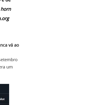
 horn
n.org
unca vá ao
 setembro
 era um