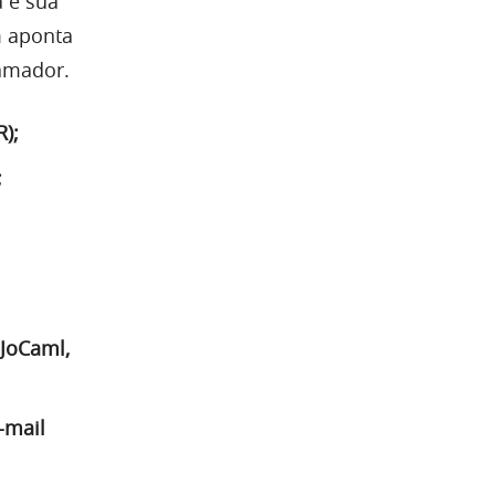
 e sua
m aponta
ramador.
);
;
 JoCaml,
-mail