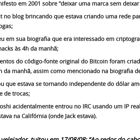
ifesto em 2001 sobre “deixar uma marca sem deixar 
t no blog brincando que estava criando uma rede pa
ogas;
u em sua biografia que era interessado em criptograf
acks às 4h da manhã;
tos do código-fonte original do Bitcoin foram cria
h da manhã, assim como mencionado na biografia de
ou que estava se tornando independente do dólar am
 de trocas;
oshi acidentalmente entrou no IRC usando um IP real
tava na Califórnia (onde Jack estava).
a velejador, tuitou em 17/08/08: “Ao redor do cabo