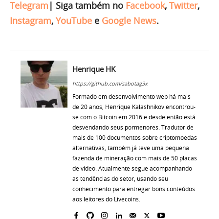
Telegram
|
Siga também no
Facebook
,
Twitter
,
Instagram
,
YouTube
e
Google News
.
Henrique HK
https://github.com/sabotag3x
Formado em desenvolvimento web há mais
de 20 anos, Henrique Kalashnikov encontrou-
se com o Bitcoin em 2016 e desde então está
desvendando seus pormenores. Tradutor de
mais de 100 documentos sobre criptomoedas
alternativas, também já teve uma pequena
fazenda de mineração com mais de 50 placas
de vídeo. Atualmente segue acompanhando
as tendências do setor, usando seu
conhecimento para entregar bons conteúdos
aos leitores do Livecoins.