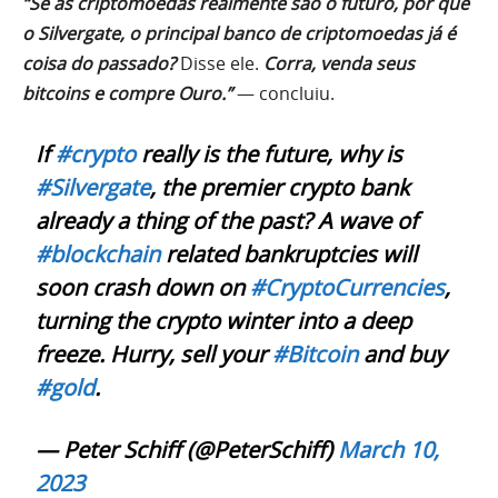
“Se as criptomoedas realmente são o futuro, por que
o Silvergate, o principal banco de criptomoedas já é
coisa do passado?
Disse ele.
Corra, venda seus
bitcoins e compre Ouro.”
— concluiu.
If
#crypto
really is the future, why is
#Silvergate
, the premier crypto bank
already a thing of the past? A wave of
#blockchain
related bankruptcies will
soon crash down on
#CryptoCurrencies
,
turning the crypto winter into a deep
freeze. Hurry, sell your
#Bitcoin
and buy
#gold
.
— Peter Schiff (@PeterSchiff)
March 10,
2023