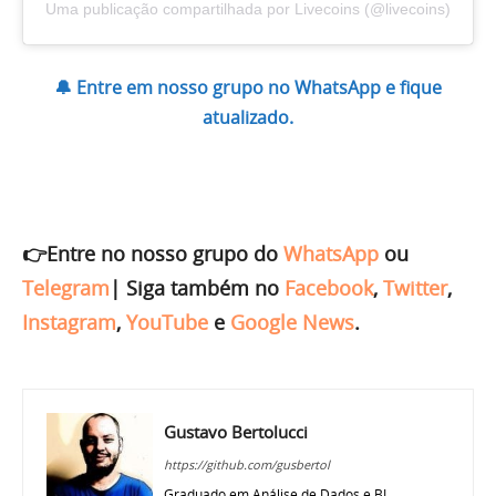
Uma publicação compartilhada por Livecoins (@livecoins)
🔔 Entre em nosso grupo no WhatsApp e fique
atualizado.
👉Entre no nosso grupo do
WhatsApp
ou
Telegram
|
Siga também no
Facebook
,
Twitter
,
Instagram
,
YouTube
e
Google News
.
Gustavo Bertolucci
https://github.com/gusbertol
Graduado em Análise de Dados e BI,