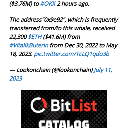
($3.76M) to
#OKX
2 hours ago.
The address"0x9e92", which is frequently
transferred from/to this whale, received
22,300
$ETH
($41.6M) from
#VitalikButerin
from Dec 30, 2022 to May
18, 2023.
pic.twitter.com/TcLQ1qdo3b
— Lookonchain (@lookonchain)
July 11,
2023