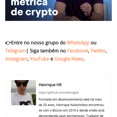
👉Entre no nosso grupo do
WhatsApp
ou
Telegram
|
Siga também no
Facebook
,
Twitter
,
Instagram
,
YouTube
e
Google News
.
Henrique HK
https://github.com/sabotag3x
Formado em desenvolvimento web há mais
de 20 anos, Henrique Kalashnikov encontrou-
se com o Bitcoin em 2016 e desde então está
desvendando seus pormenores. Tradutor de