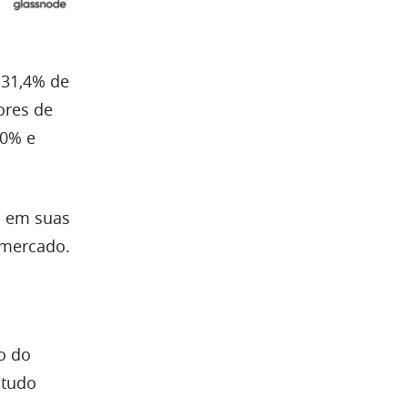
 31,4% de
ores de
20% e
o em suas
mercado.
o do
 tudo