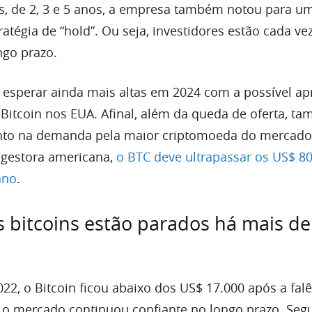
, de 2, 3 e 5 anos, a empresa também notou para u
atégia de “hold”. Ou seja, investidores estão cada ve
ngo prazo.
esperar ainda mais altas em 2024 com a possível a
 Bitcoin nos EUA. Afinal, além da queda de oferta, t
to na demanda pela maior criptomoeda do mercado
 gestora americana,
o BTC deve ultrapassar os US$ 8
ano
.
 bitcoins estão parados há mais d
2, o Bitcoin ficou abaixo dos US$ 17.000 após a falê
 o mercado continuou confiante no longo prazo. Se