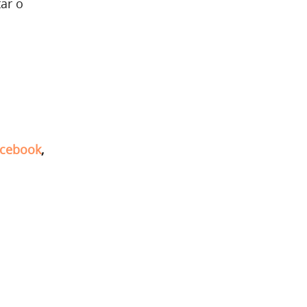
ar o
cebook
,