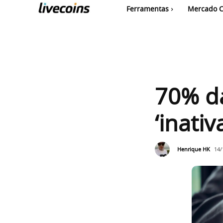
Ferramentas
Mercado C
70% da
‘inati
Henrique HK
14/