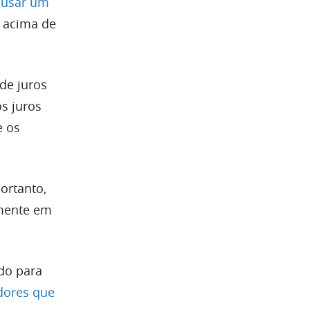
ausar um
 acima de
de juros
s juros
e os
ortanto,
lmente em
do para
dores que