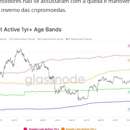
vestidores não se assustaram com a queda e mantive
 inverno das criptomoedas.