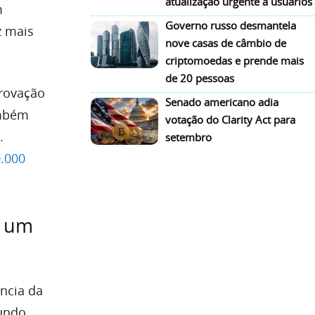
atualização urgente a usuários
m
Governo russo desmantela
z mais
nove casas de câmbio de
criptomoedas e prende mais
de 20 pessoas
provação
Senado americano adia
ambém
votação do Clarity Act para
.
setembro
0.000
e um
ncia da
gundo