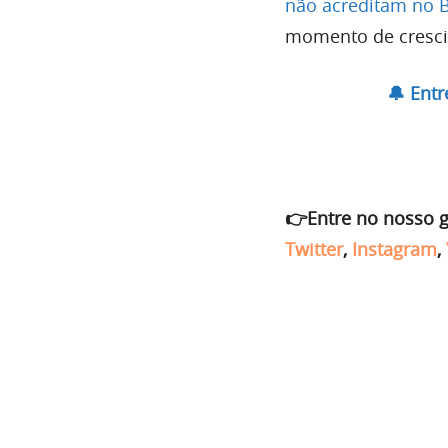
não acreditam no 
momento de cresc
🔔 Ent
👉Entre no nosso 
Twitter
,
Instagram
,