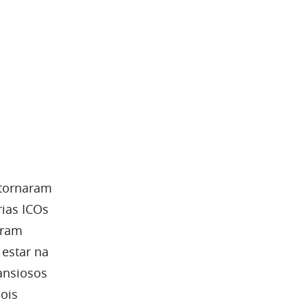
 tornaram
ias ICOs
iram
 estar na
ansiosos
ois