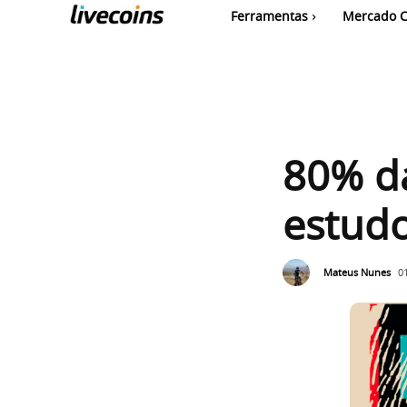
Ferramentas
Mercado C
80% da
estud
Mateus Nunes
0