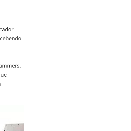
icador
ecebendo.
cammers.
que
a