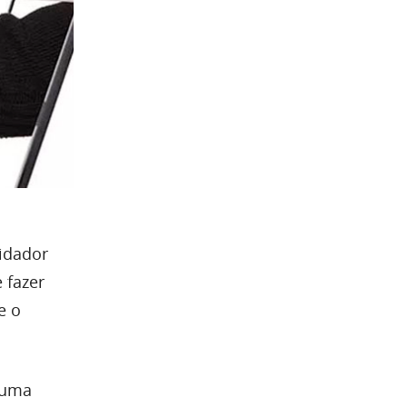
lidador
 fazer
e o
 uma