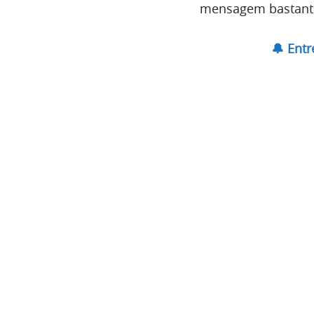
mensagem bastante 
🔔 Ent