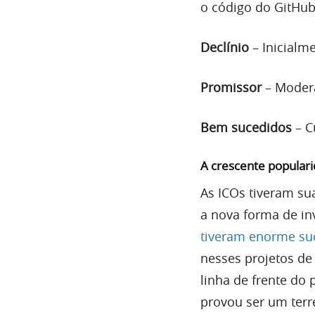
o código do GitHub
Declínio
– Inicialm
Promissor
– Moder
Bem sucedidos
– C
A crescente popular
As ICOs tiveram su
a nova forma de in
tiveram enorme su
nesses projetos de
linha de frente do
provou ser um ter