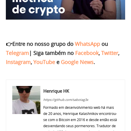
👉Entre no nosso grupo do
WhatsApp
ou
Telegram
|
Siga também no
Facebook
,
Twitter
,
Instagram
,
YouTube
e
Google News
.
Henrique HK
https://github.com/sabotag3x
Formado em desenvolvimento web há mais
de 20 anos, Henrique Kalashnikov encontrou-
se com o Bitcoin em 2016 e desde então está
desvendando seus pormenores. Tradutor de