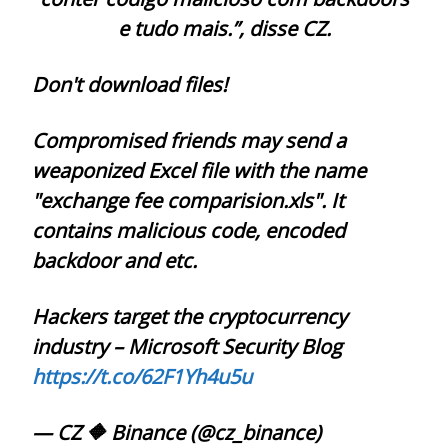
e tudo mais.”, disse CZ.
Don't download files!
Compromised friends may send a
weaponized Excel file with the name
"exchange fee comparision.xls". It
contains malicious code, encoded
backdoor and etc.
Hackers target the cryptocurrency
industry – Microsoft Security Blog
https://t.co/62F1Yh4u5u
— CZ 🔶 Binance (@cz_binance)