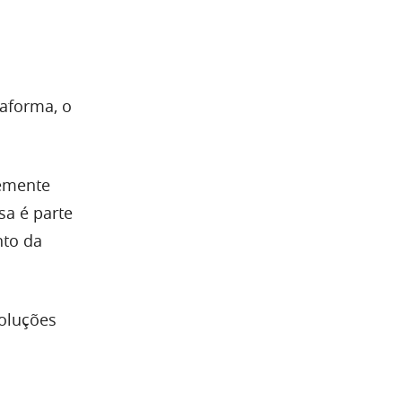
taforma, o
emente
sa é parte
nto da
soluções