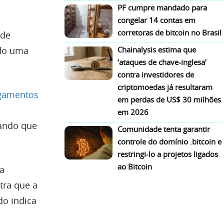
PF cumpre mandado para
congelar 14 contas em
corretoras de bitcoin no Brasil
 de
ndo uma
Chainalysis estima que
‘ataques de chave-inglesa’
contra investidores de
criptomoedas já resultaram
agamentos
em perdas de US$ 30 milhões
em 2026
ando que
Comunidade tenta garantir
controle do domínio .bitcoin e
restringi-lo a projetos ligados
ao Bitcoin
ua
tra que a
do indica