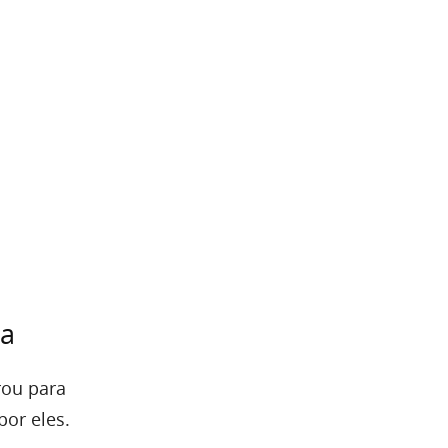
ma
rou para
por eles.