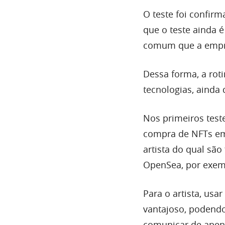
O teste foi confirm
que o teste ainda 
comum que a empres
Dessa forma, a rot
tecnologias, ainda 
Nos primeiros teste
compra de NFTs em 
artista do qual sã
OpenSea, por exemp
Para o artista, usa
vantajoso, podendo
comunicar de apen