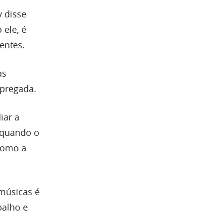
y disse
ele, é
entes.
as
mpregada.
iar a
 quando o
 como a
 músicas é
balho e