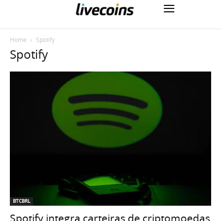
Home
Spotify
Spotify
BTCBRL
Spotify integra carteiras de criptomoedas