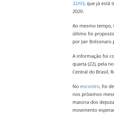
32/03
, que já está
2020.
Ao mesmo tempo, t
último foi propost
por Jair Bolsonaro 
A informação foi c
quarta (22), pela n
Central do Brasil,
No
encontro
, foi 
nos próximos meses
maioria dos deputa
movimento esperado