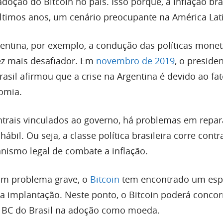
doção do Bitcoin no país. Isso porque, a inflação bra
últimos anos, um cenário preocupante na América Lat
entina, por exemplo, a condução das políticas monet
ez mais desafiador. Em
novembro de 2019
, o preside
asil afirmou que a crise na Argentina é devido ao fa
nomia.
rais vinculados ao governo, há problemas em repar
ábil. Ou seja, a classe política brasileira corre cont
nismo legal de combate a inflação.
um problema grave, o
Bitcoin
tem encontrado um es
ua implantação. Neste ponto, o Bitcoin poderá concor
 BC do Brasil na adoção como moeda.