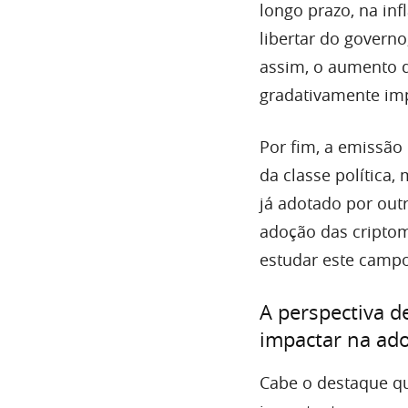
longo prazo, na inf
libertar do gover
assim, o aumento 
gradativamente im
Por fim, a emissã
da classe política
já adotado por out
adoção das cripto
estudar este campo
A perspectiva d
impactar na ado
Cabe o destaque qu