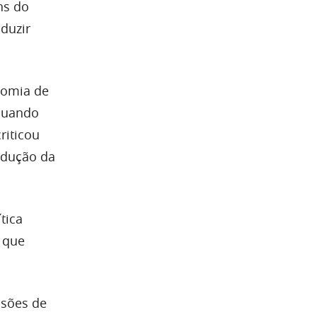
ns do
duzir
nomia de
 quando
riticou
ndução da
tica
 que
isões de