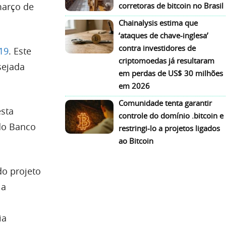
março de
corretoras de bitcoin no Brasil
Chainalysis estima que
‘ataques de chave-inglesa’
contra investidores de
19
. Este
criptomoedas já resultaram
sejada
em perdas de US$ 30 milhões
em 2026
Comunidade tenta garantir
esta
controle do domínio .bitcoin e
 do Banco
restringi-lo a projetos ligados
ao Bitcoin
do projeto
la
ia