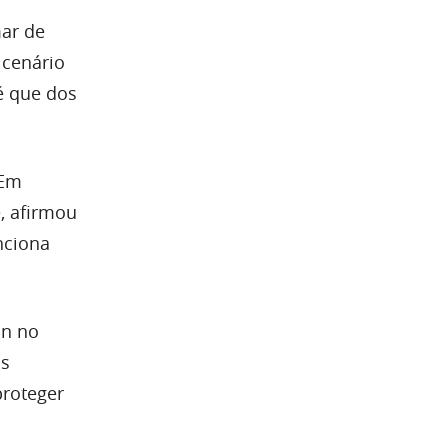
ar de
 cenário
é que dos
 Em
, afirmou
nciona
in no
is
proteger