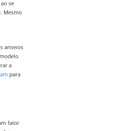
 ao se
de. Mesmo
s anseios
m modelo
rar a
iram
para
um fator