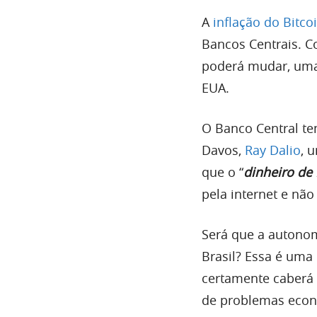
A
inflação do Bitco
Bancos Centrais. C
poderá mudar, uma 
EUA.
O Banco Central t
Davos,
Ray Dalio
, 
que o “
dinheiro de 
pela internet e nã
Será que a autonom
Brasil? Essa é uma
certamente caberá 
de problemas econ