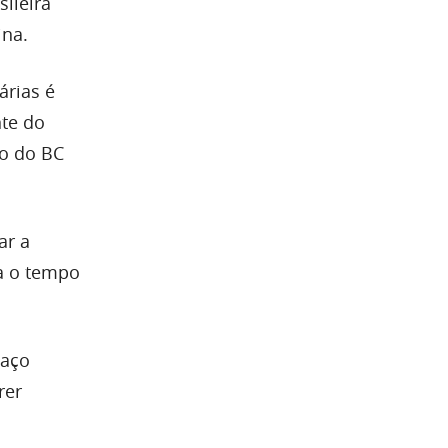
sileira
ina.
árias é
nte do
to do BC
ar a
ra o tempo
paço
rer