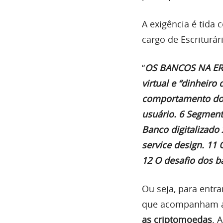
A exigência é tida
cargo de Escriturár
“
OS BANCOS NA ERA 
virtual e “dinheiro
comportamento do 
usuário. 6
Segmentaç
Banco
digitalizado
service design.
11 
12 O desafio dos
b
Ou seja, para entr
que acompanham as
as criptomoedas
. 