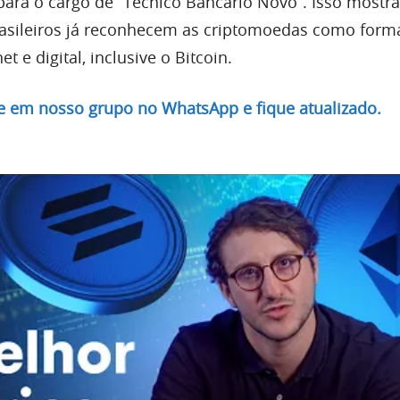
 para o cargo de “Técnico Bancário Novo”. Isso mostr
rasileiros já reconhecem as criptomoedas como form
et e digital, inclusive o Bitcoin.
re em nosso grupo no WhatsApp e fique atualizado.