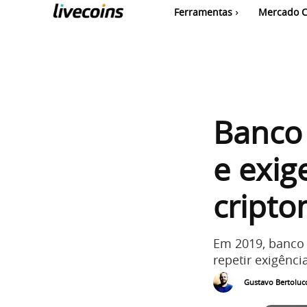
Ferramentas
Mercado C
Banco 
e exi
cript
Em 2019, banco 
repetir exigência
Gustavo Bertolucc