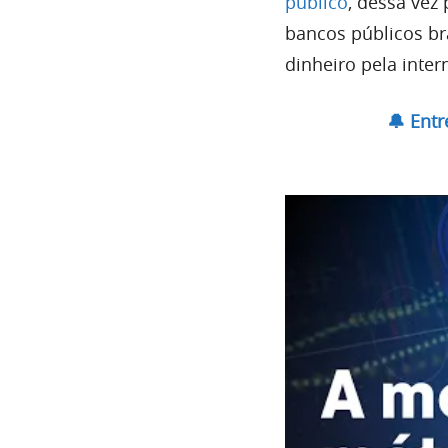
público
, dessa vez
bancos públicos b
dinheiro pela intern
🔔 Ent