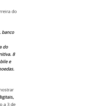
rreira do
, banco
a do
itiva. 8
bile e
moedas.
mostrar
gitais,
o a 3 de