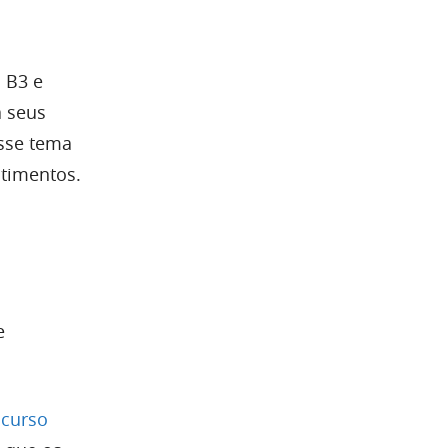
 B3 e
a seus
esse tema
stimentos.
e
ncurso