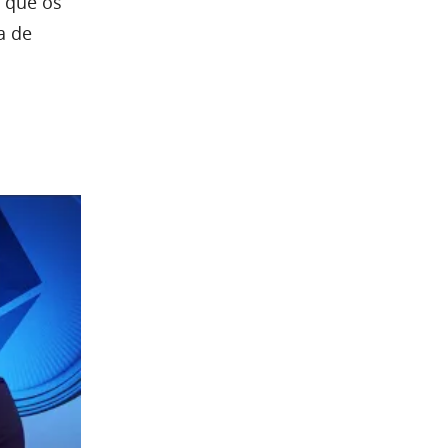
a que os
a de