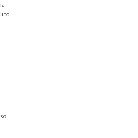
na
lico.
rso