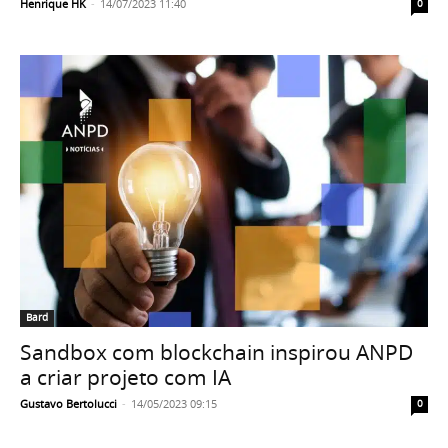
Henrique HK
-
14/07/2023 11:40
0
Bard
Sandbox com blockchain inspirou ANPD
a criar projeto com IA
Gustavo Bertolucci
-
14/05/2023 09:15
0