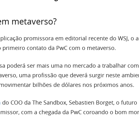
 em metaverso?
licação promissora em editorial recente do WSJ, o 
o primeiro contato da PwC com o metaverso.
esa poderá ser mais uma no mercado a trabalhar com
averso, uma profissão que deverá surgir neste ambie
á movimentar bilhões de dólares nos próximos anos.
a
do COO da The Sandbox, Sebastien Borget, o futuro 
omissor, com a chegada da PwC coroando o bom mo