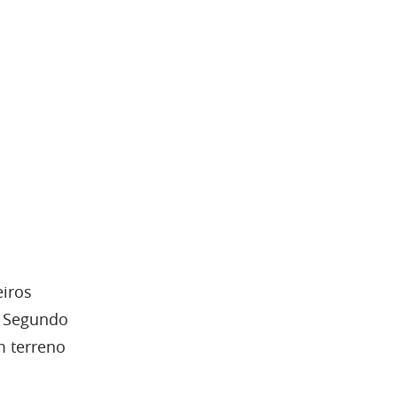
eiros
. Segundo
m terreno