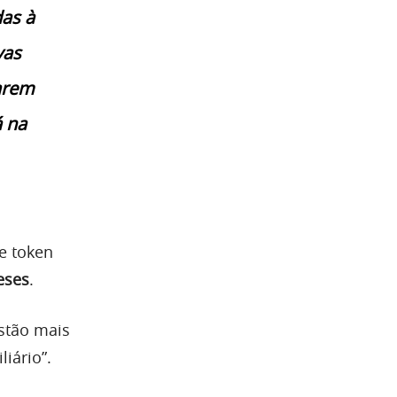
as à
vas
arem
 na
e token
eses
.
stão mais
iário”.