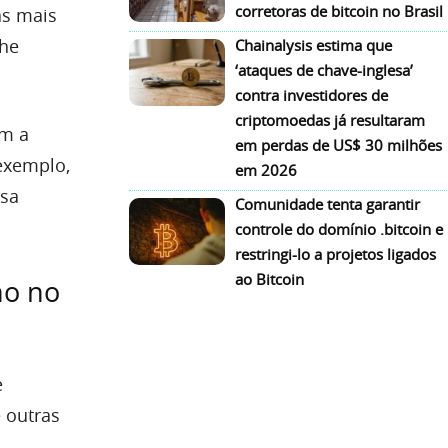
corretoras de bitcoin no Brasil
as mais
The
Chainalysis estima que
‘ataques de chave-inglesa’
contra investidores de
criptomoedas já resultaram
um a
em perdas de US$ 30 milhões
 exemplo,
em 2026
ssa
Comunidade tenta garantir
controle do domínio .bitcoin e
restringi-lo a projetos ligados
ao Bitcoin
no no
e
 outras