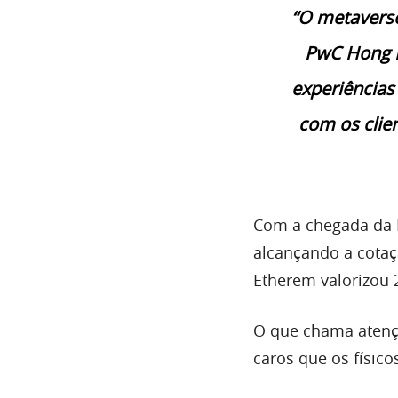
“O metaverso
PwC Hong K
experiências
com os clie
Com a chegada da P
alcançando a cotaç
Etherem valorizou
O que chama atençã
caros que os físic