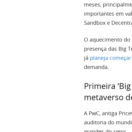
meses, principalme
importantes em valo
Sandbox e Decentr
O aquecimento do 
presença das Big T
já
planeja começar 
demanda.
Primeira ‘Bi
metaverso d
A PwC, antiga Pri
auditoria do mundo
grandes do setor.