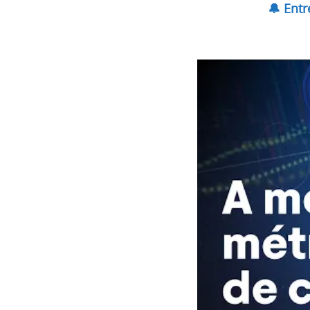
🔔 Ent