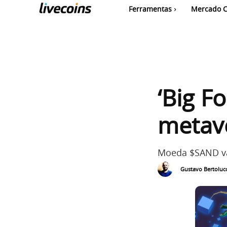
Ferramentas
Mercado C
‘Big F
metav
Moeda $SAND va
Gustavo Bertolucc