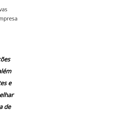
vas
empresa
ções
além
es e
elhar
a de