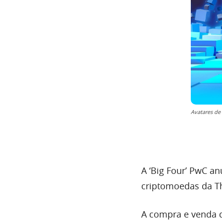
Avatares de
A ‘Big Four’ PwC a
criptomoedas da Th
A compra e venda d