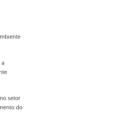
ambiente
 a
nte
no setor
mento do