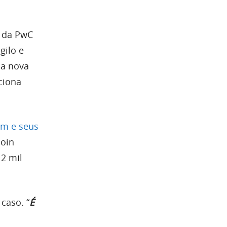
o da PwC
gilo e
 a nova
ciona
um e seus
coin
2 mil
caso. “
É