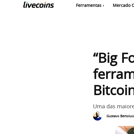
Ferramentas
Mercado C
“Big F
ferram
Bitcoi
Uma das maiore
Gustavo Bertolucc