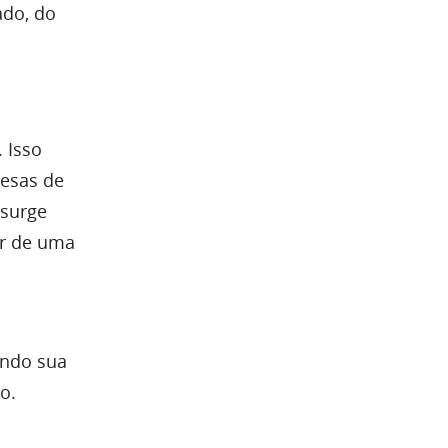
ado, do
 Isso
resas de
 surge
er de uma
ando sua
o.