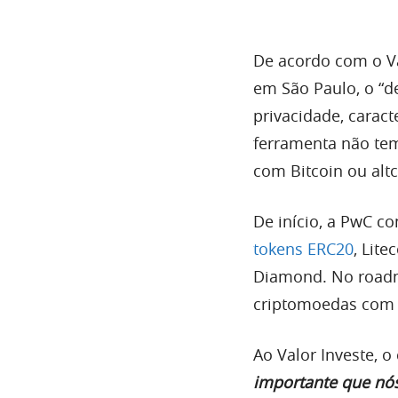
De acordo com o Va
em São Paulo, o “de
privacidade, carac
ferramenta não tem
com Bitcoin ou altc
De início, a PwC c
tokens ERC20
, Lite
Diamond. No roadma
criptomoedas com 
Ao Valor Investe, 
importante que nós