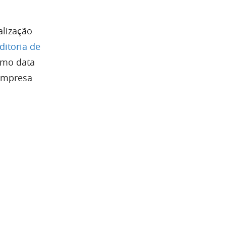
alização
ditoria de
omo data
 empresa