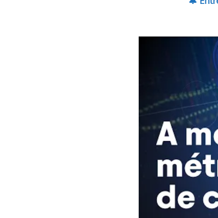
🔔 Ent