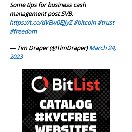
Some tips for business cash
management post SVB.
https://t.co/dVEw0EJJyZ
#bitcoin
#trust
#freedom
— Tim Draper (@TimDraper)
March 24,
2023