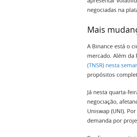
apresentar volatil
negociadas na plat
Mais mudanç
A Binance está o ci
mercado. Além da l
(TNSR) nesta sema
propósitos complet
Já nesta quarta-fei
negociação, afeta
Uniswap (UNI). Por
demanda por projet