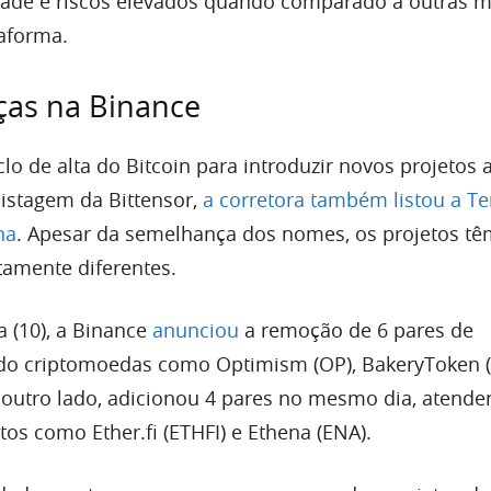
idade e riscos elevados quando comparado a outras 
aforma.
as na Binance
clo de alta do Bitcoin para introduzir novos projetos 
istagem da Bittensor,
a corretora também listou a T
na
. Apesar da semelhança dos nomes, os projetos tê
amente diferentes.
ra (10), a Binance
anunciou
a remoção de 6 pares de
ndo criptomoedas como Optimism (OP), BakeryToken 
 outro lado, adicionou 4 pares no mesmo dia, atende
os como Ether.fi (ETHFI) e Ethena (ENA).