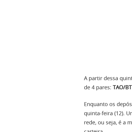
A partir dessa quin
de 4 pares:
TAO/BT
Enquanto os depósi
quinta-feira (12).
rede, ou seja, é a 
carteira.