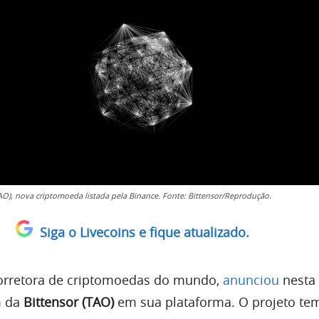
TAO), nova criptomoeda listada pela Binance. Fonte: Bittensor/Reprodução.
Siga o Livecoins e fique atualizado.
corretora de criptomoedas do mundo,
anunciou
nesta 
em da
Bittensor (TAO)
em sua plataforma. O projeto te