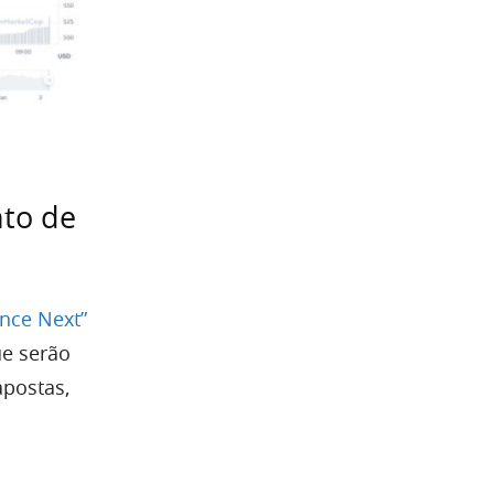
nto de
nce Next”
ue serão
apostas,