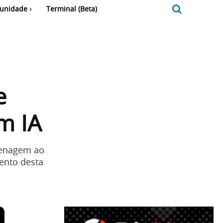
unidade
Terminal (Beta)
e
m IA
menagem ao
ento desta