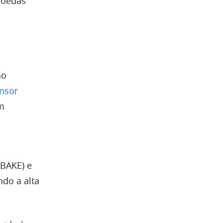
moedas
ao
ensor
m
(BAKE) e
ndo a alta