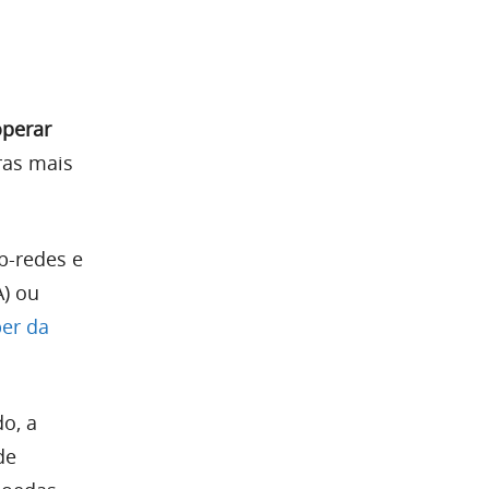
operar
ras mais
b-redes e
A) ou
er da
o, a
de