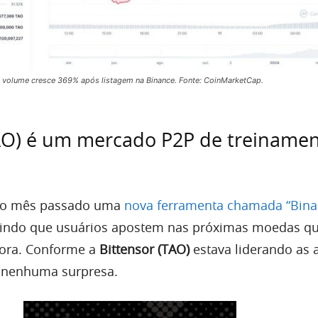
 e volume cresce 369% após listagem na Binance. Fonte: CoinMarketCap.
TAO) é um mercado P2P de treiname
 no mês passado uma
nova ferramenta chamada “Bina
itindo que usuários apostem nas próximas moedas q
etora. Conforme a
Bittensor (TAO)
estava liderando as 
é nenhuma surpresa.