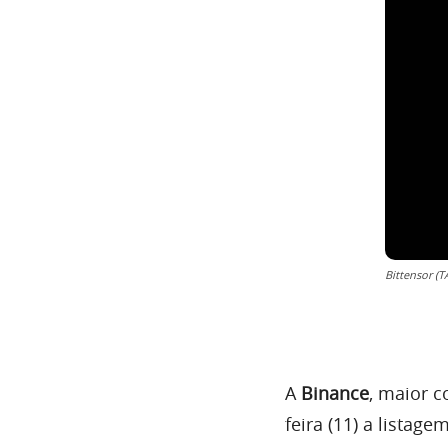
Bittensor (
A
Binance
, maior 
feira (11) a listag