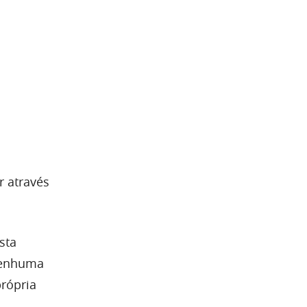
r através
sta
 nenhuma
própria