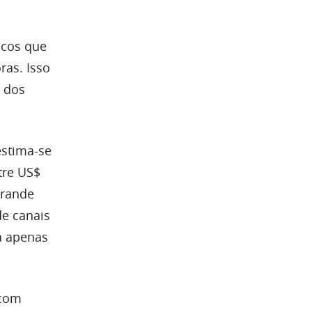
icos que
ras. Isso
 dos
estima-se
tre US$
grande
de canais
ta apenas
 com