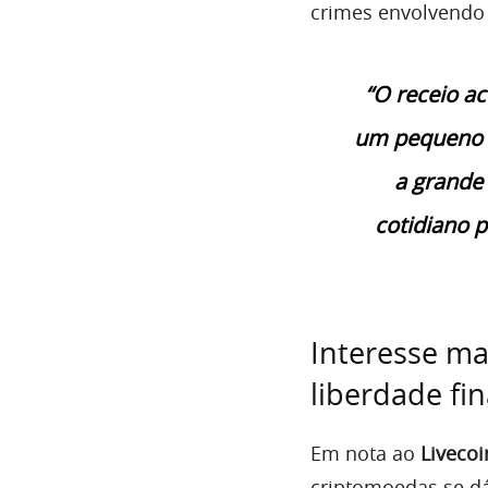
crimes envolvendo
“O receio ac
um pequeno p
a grande 
cotidiano 
Interesse ma
liberdade fi
Em nota ao
Livecoi
criptomoedas se d