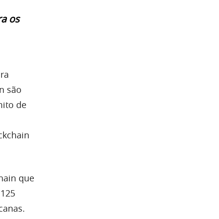
ra os
ira
in são
mito de
ckchain
hain que
 125
canas.