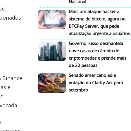
Nacional
ue
Mais um ataque hacker a
acionados
sistema de bitcoin, agora no
BTCPay Server, que pede
atualização urgente a usuários
Governo russo desmantela
nove casas de câmbio de
criptomoedas e prende mais
de 20 pessoas
Senado americano adia
a Binance
votação do Clarity Act para
das e
setembro
 o
ivocada.
e
serviços