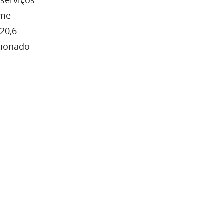
ume
20,6
cionado