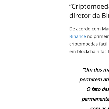
“Criptomoeda
diretor da B
De acordo com Matth
Binance
no primeir
criptomoedas facil
em blockchain facil
“Um dos ma
permitem ativ
O fato da
permanente f
com as i