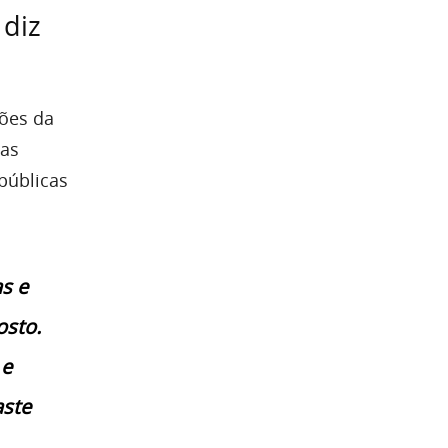
 diz
ções da
das
públicas
s e
osto.
 e
aste