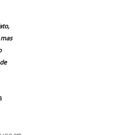
ato,
, mas
o
 de
a
a uso em