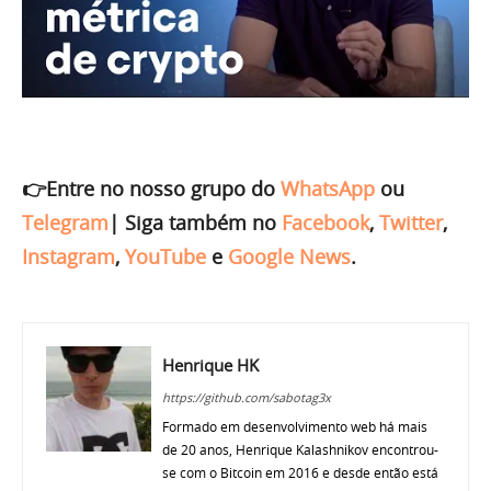
👉Entre no nosso grupo do
WhatsApp
ou
Telegram
|
Siga também no
Facebook
,
Twitter
,
Instagram
,
YouTube
e
Google News
.
Henrique HK
https://github.com/sabotag3x
Formado em desenvolvimento web há mais
de 20 anos, Henrique Kalashnikov encontrou-
se com o Bitcoin em 2016 e desde então está